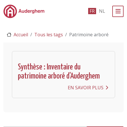
Passer au contenu principal
FR
NL
Administration politique
Accueil
Tous les tags
Patrimoine arboré
Événements et vie associative
eGuichet
Vivre à Auderghem
Synthèse : Inventaire du
patrimoine arboré d'Auderghem
En 1 clic
EN SAVOIR PLUS