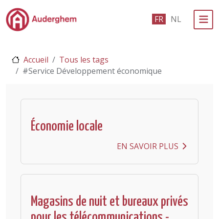
Passer au contenu principal
FR
NL
Administration politique
Accueil
Tous les tags
Événements et vie associative
#Service Développement économique
eGuichet
Vivre à Auderghem
Économie locale
En 1 clic
EN SAVOIR PLUS
Magasins de nuit et bureaux privés
pour les télécommunications -