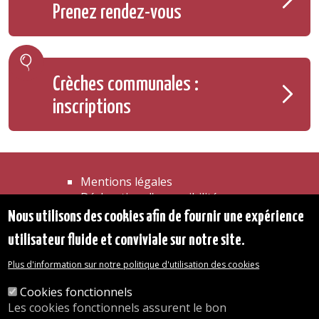
Prenez rendez-vous
Crèches communales :
inscriptions
Mentions légales
Déclaration d'accessibilité
Transparence
Nous utilisons des cookies afin de fournir une expérience
Accéder à la maison communale
utilisateur fluide et conviviale sur notre site.
Les services de l'administration
Organigramme
Plus d'information sur notre politique d'utilisation des cookies
Contact
Cookies fonctionnels
Les cookies fonctionnels assurent le bon
© 2026 Commune d'Auderghem