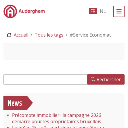
Passer au contenu principal
FR
NL
Administration politique
Accueil
Tous les tags
#Service Economat
Événements et vie associative
eGuichet
Vivre à Auderghem
Rechercher
En 1 clic
Rechercher
News
Précompte immobilier : la campagne 2026
démarre pour les propriétaires bruxellois
Jusqu'au 15 août, participez à l'enquête sur