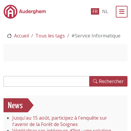
Passer au contenu principal
FR
NL
Administration politique
Accueil
Tous les tags
#Service Informatique
Événements et vie associative
eGuichet
Vivre à Auderghem
Rechercher
En 1 clic
Rechercher
News
Jusqu'au 15 août, participez à l'enquête sur
l'avenir de la Forêt de Soignes
Végétaliser ses intérieurs d’îlot : une solution