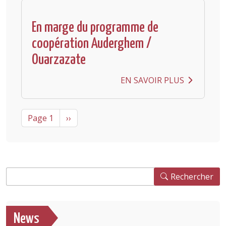
En marge du programme de
coopération Auderghem /
Ouarzazate
EN SAVOIR PLUS
Pagination
Next page
Page 1
››
Rechercher
Rechercher
News