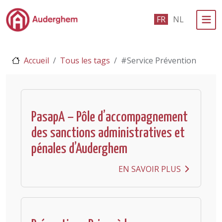
Passer au contenu principal
FR
NL
Administration politique
Accueil
Tous les tags
#Service Prévention
Événements et vie associative
eGuichet
Vivre à Auderghem
PasapA – Pôle d’accompagnement
des sanctions administratives et
En 1 clic
pénales d’Auderghem
EN SAVOIR PLUS