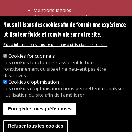
Mentions légales
Déclaration d'accessibilité
Transparence
Nous utilisons des cookies afin de fournir une expérience
Accéder à la maison communale
utilisateur fluide et conviviale sur notre site.
Les services de l'administration
Organigramme
Plus d'information sur notre politique d'utilisation des cookies
Contact
Cookies fonctionnels
Les cookies fonctionnels assurent le bon
© 2026 Commune d'Auderghem
fonctionnement du site et ne peuvent pas être
Rue Emile Idiers 12 - 1160 Auderghem
désactivés.
Tel. : 02/676.48.11.
Cookies d'optimisation
Les cookies d'optimisation nous permettent d'analyser
l'utilisation du site afin de l'améliorer.
Nos heures d'ouverture
Inscriptions en crèche
Enregistrer mes préférences
nous.auderghem.be
Activités parascolaires
Faire du sport
Refuser tous les cookies