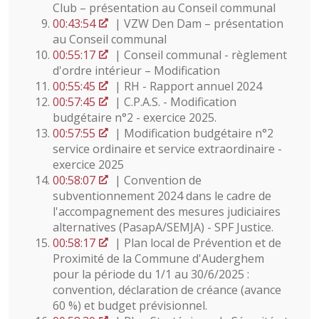
Club – présentation au Conseil communal
00:43:54
| VZW Den Dam – présentation
au Conseil communal
00:55:17
| Conseil communal - règlement
d'ordre intérieur – Modification
00:55:45
| RH - Rapport annuel 2024
00:57:45
| C.P.A.S. - Modification
budgétaire n°2 - exercice 2025.
00:57:55
| Modification budgétaire n°2
service ordinaire et service extraordinaire -
exercice 2025
00:58:07
| Convention de
subventionnement 2024 dans le cadre de
l'accompagnement des mesures judiciaires
alternatives (PasapA/SEMJA) - SPF Justice.
00:58:17
| Plan local de Prévention et de
Proximité de la Commune d'Auderghem
pour la période du 1/1 au 30/6/2025 :
convention, déclaration de créance (avance
60 %) et budget prévisionnel.