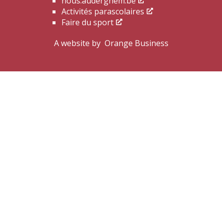
nous.auderghem.be
Activités parascolaires
Faire du sport
A website by
Orange Business