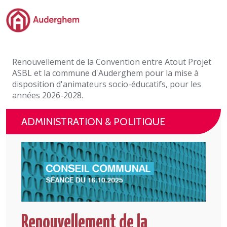
Passer au contenu principal
Administration politique
Renouvellement de la Convention entre Atout Projet
Événements et vie associative
ASBL et la commune d'Auderghem pour la mise à
disposition d'animateurs socio-éducatifs, pour les
eGuichet
années 2026-2028.
Vivre à Auderghem
ADMINISTRATION & POLITIQUE
En 1 clic
Renouvellement de la