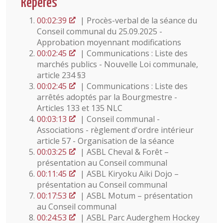
Repères
00:02:39
| Procès-verbal de la séance du
Conseil communal du 25.09.2025 -
Approbation moyennant modifications
00:02:45
| Communications : Liste des
marchés publics - Nouvelle Loi communale,
article 234 §3
00:02:45
| Communications : Liste des
arrêtés adoptés par la Bourgmestre -
Articles 133 et 135 NLC
00:03:13
| Conseil communal -
Associations - règlement d'ordre intérieur
article 57 - Organisation de la séance
00:03:25
| ASBL Cheval & Forêt –
présentation au Conseil communal
00:11:45
| ASBL Kiryoku Aiki Dojo –
présentation au Conseil communal
00:17:53
| ASBL Motum – présentation
au Conseil communal
00:24:53
| ASBL Parc Auderghem Hockey