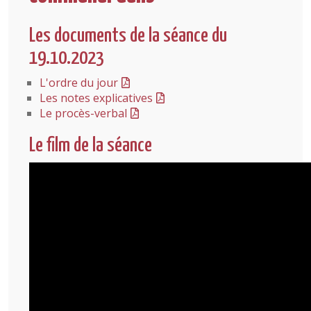
Les documents de la séance du
19.10.2023
L'ordre du jour
Les notes explicatives
Le procès-verbal
Le film de la séance