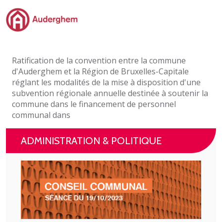
Passer au contenu principal
Administration politique
Ratification de la convention entre la commune
Événements et vie associative
d'Auderghem et la Région de Bruxelles-Capitale
réglant les modalités de la mise à disposition d'une
eGuichet
subvention régionale annuelle destinée à soutenir la
commune dans le financement de personnel
Vivre à Auderghem
communal dans
En 1 clic
ADMINISTRATION & POLITIQUE