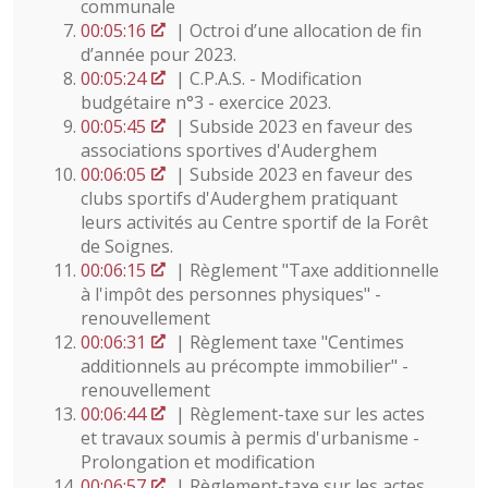
communale
00:05:16
| Octroi d’une allocation de fin
d’année pour 2023.
00:05:24
| C.P.A.S. - Modification
budgétaire n°3 - exercice 2023.
00:05:45
| Subside 2023 en faveur des
associations sportives d'Auderghem
00:06:05
| Subside 2023 en faveur des
clubs sportifs d'Auderghem pratiquant
leurs activités au Centre sportif de la Forêt
de Soignes.
00:06:15
| Règlement "Taxe additionnelle
à l'impôt des personnes physiques" -
renouvellement
00:06:31
| Règlement taxe "Centimes
additionnels au précompte immobilier" -
renouvellement
00:06:44
| Règlement-taxe sur les actes
et travaux soumis à permis d'urbanisme -
Prolongation et modification
00:06:57
| Règlement-taxe sur les actes