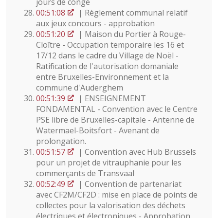
jours de congé
00:51:08
| Règlement communal relatif
aux jeux concours - approbation
00:51:20
| Maison du Portier à Rouge-
Cloître - Occupation temporaire les 16 et
17/12 dans le cadre du Village de Noël -
Ratification de l'autorisation domaniale
entre Bruxelles-Environnement et la
commune d'Auderghem
00:51:39
| ENSEIGNEMENT
FONDAMENTAL - Convention avec le Centre
PSE libre de Bruxelles-capitale - Antenne de
Watermael-Boitsfort - Avenant de
prolongation.
00:51:57
| Convention avec Hub Brussels
pour un projet de vitrauphanie pour les
commerçants de Transvaal
00:52:49
| Convention de partenariat
avec CF2M/CF2D : mise en place de points de
collectes pour la valorisation des déchets
électriques et électroniques - Approbation