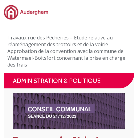
Passer au contenu principal
Administration politique
Travaux rue des Pêcheries – Etude relative au
Événements et vie associative
réaménagement des trottoirs et de la voirie -
Approbation de la convention avec la commune de
eGuichet
Watermael-Boitsfort concernant la prise en charge
des frais
Vivre à Auderghem
ADMINISTRATION & POLITIQUE
En 1 clic