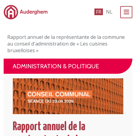
Passer au contenu principal
FR
NL
Administration politique
Rapport annuel de la représentante de la commune
Événements et vie associative
au conseil d'administration de « Les cuisines
bruxelloises »
eGuichet
ADMINISTRATION & POLITIQUE
Vivre à Auderghem
En 1 clic
Rapport annuel de la