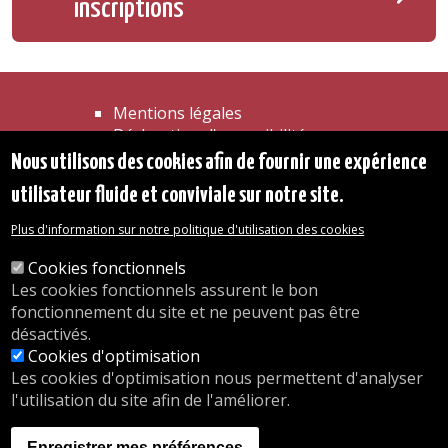
inscriptions
Mentions légales
Déclaration d'accessibilité
Transparence
Nous utilisons des cookies afin de fournir une expérience
Accéder à la maison communale
utilisateur fluide et conviviale sur notre site.
Les services de l'administration
Organigramme
Plus d'information sur notre politique d'utilisation des cookies
Contact
Cookies fonctionnels
Les cookies fonctionnels assurent le bon
© 2026 Commune d'Auderghem
fonctionnement du site et ne peuvent pas être
Rue Emile Idiers 12 - 1160 Auderghem
désactivés.
Tel. : 02/676.48.11.
Cookies d'optimisation
Les cookies d'optimisation nous permettent d'analyser
l'utilisation du site afin de l'améliorer.
Nos heures d'ouverture
Inscriptions en crèche
Enregistrer mes préférences