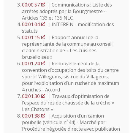
00:00:57
| Communications : Liste des
arrêtés adoptés par la Bourgmestre -
Articles 133 et 135 NLC
00:01:04
| INTERFIN - modification des
statuts
00:01:15
| Rapport annuel de la
représentante de la commune au conseil
d'administration de « Les cuisines
bruxelloises »
00:01:24
| Renouvellement de la
convention d’occupation des toits du centre
sportif Willegems, sis rue du Villageois,
pour l’exploitation d’un rucher de maximum
4 ruches - Accord
00:01:30
| Travaux d’optimisation de
l’espace du rez de chaussée de la crèche «
Les Chatons »
00:01:38
| Acquisition d’un camion
poubelle (véhicule n°44) - Marché par
Procédure négociée directe avec publication