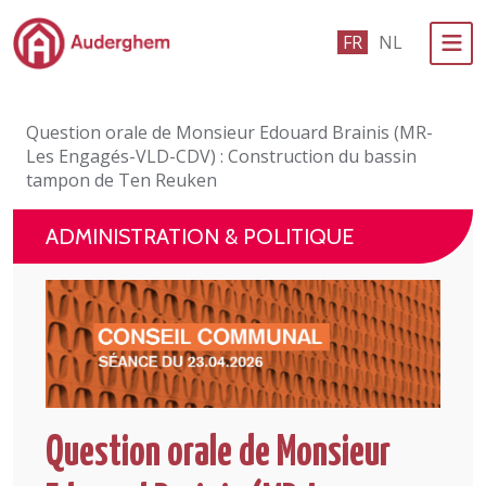
Passer au contenu principal
FR
NL
Administration politique
Question orale de Monsieur Edouard Brainis (MR-
Événements et vie associative
Les Engagés-VLD-CDV) : Construction du bassin
tampon de Ten Reuken
eGuichet
ADMINISTRATION & POLITIQUE
Vivre à Auderghem
En 1 clic
Question orale de Monsieur