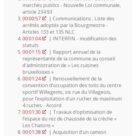
marchés publics - Nouvelle Loi communale,
article 234 §3
00:00:57
| Communications : Liste des
arrêtés adoptés par la Bourgmestre -
Articles 133 et 135 NLC
00:01:04
| INTERFIN - modification des
statuts
00:01:15
| Rapport annuel de la
représentante de la commune au conseil
d'administration de « Les cuisines
bruxelloises »
00:01:24
| Renouvellement de la
convention d’occupation des toits du centre
sportif Willegems, sis rue du Villageois,
pour l’exploitation d’un rucher de maximum
4 ruches - Accord
00:01:30
| Travaux d’optimisation de
l’espace du rez de chaussée de la crèche «
Les Chatons »
00:01:38
| Acquisition d’un camion