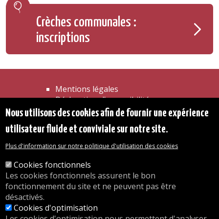
Crèches communales :
inscriptions
Mentions légales
Déclaration d'accessibilité
Transparence
Nous utilisons des cookies afin de fournir une expérience
Accéder à la maison communale
utilisateur fluide et conviviale sur notre site.
Les services de l'administration
Organigramme
Plus d'information sur notre politique d'utilisation des cookies
Contact
Cookies fonctionnels
Les cookies fonctionnels assurent le bon
© 2026 Commune d'Auderghem
fonctionnement du site et ne peuvent pas être
Rue Emile Idiers 12 - 1160 Auderghem
désactivés.
Tel. : 02/676.48.11.
Cookies d'optimisation
Les cookies d'optimisation nous permettent d'analyser