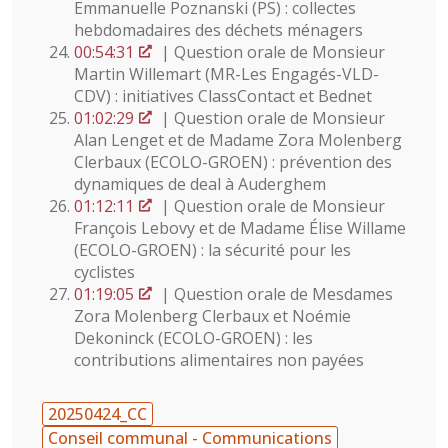
Emmanuelle Poznanski (PS) : collectes
hebdomadaires des déchets ménagers
00:54:31
| Question orale de Monsieur
Martin Willemart (MR-Les Engagés-VLD-
CDV) : initiatives ClassContact et Bednet
01:02:29
| Question orale de Monsieur
Alan Lenget et de Madame Zora Molenberg
Clerbaux (ECOLO-GROEN) : prévention des
dynamiques de deal à Auderghem
01:12:11
| Question orale de Monsieur
François Lebovy et de Madame Élise Willame
(ECOLO-GROEN) : la sécurité pour les
cyclistes
01:19:05
| Question orale de Mesdames
Zora Molenberg Clerbaux et Noémie
Dekoninck (ECOLO-GROEN) : les
contributions alimentaires non payées
20250424_CC
Conseil communal - Communications