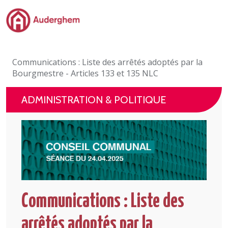
Passer au contenu principal
Administration politique
Communications : Liste des arrêtés adoptés par la
Événements et vie associative
Bourgmestre - Articles 133 et 135 NLC
eGuichet
ADMINISTRATION & POLITIQUE
Vivre à Auderghem
En 1 clic
Communications : Liste des
arrêtés adoptés par la