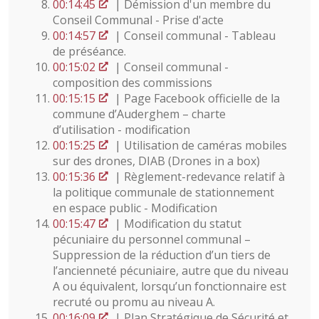
00:14:45
| Démission d'un membre du
Conseil Communal - Prise d'acte
00:14:57
| Conseil communal - Tableau
de préséance.
00:15:02
| Conseil communal -
composition des commissions
00:15:15
| Page Facebook officielle de la
commune d’Auderghem – charte
d’utilisation - modification
00:15:25
| Utilisation de caméras mobiles
sur des drones, DIAB (Drones in a box)
00:15:36
| Règlement-redevance relatif à
la politique communale de stationnement
en espace public - Modification
00:15:47
| Modification du statut
pécuniaire du personnel communal –
Suppression de la réduction d’un tiers de
l’ancienneté pécuniaire, autre que du niveau
A ou équivalent, lorsqu’un fonctionnaire est
recruté ou promu au niveau A.
00:16:09
| Plan Stratégique de Sécurité et