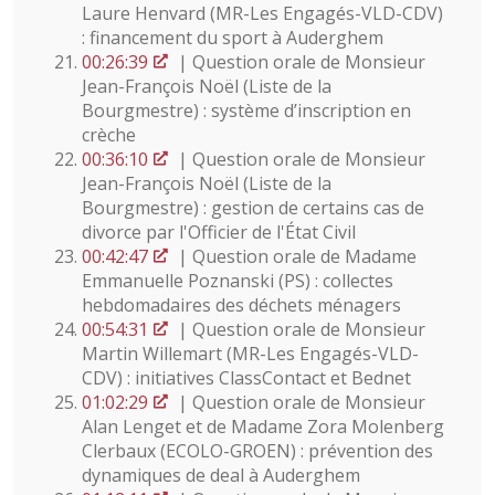
Laure Henvard (MR-Les Engagés-VLD-CDV)
: financement du sport à Auderghem
00:26:39
| Question orale de Monsieur
Jean-François Noël (Liste de la
Bourgmestre) : système d’inscription en
crèche
00:36:10
| Question orale de Monsieur
Jean-François Noël (Liste de la
Bourgmestre) : gestion de certains cas de
divorce par l'Officier de l'État Civil
00:42:47
| Question orale de Madame
Emmanuelle Poznanski (PS) : collectes
hebdomadaires des déchets ménagers
00:54:31
| Question orale de Monsieur
Martin Willemart (MR-Les Engagés-VLD-
CDV) : initiatives ClassContact et Bednet
01:02:29
| Question orale de Monsieur
Alan Lenget et de Madame Zora Molenberg
Clerbaux (ECOLO-GROEN) : prévention des
dynamiques de deal à Auderghem