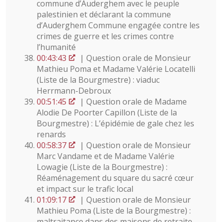
commune d’Auderghem avec le peuple
palestinien et déclarant la commune
d’Auderghem Commune engagée contre les
crimes de guerre et les crimes contre
l’humanité
00:43:43
| Question orale de Monsieur
Mathieu Poma et Madame Valérie Locatelli
(Liste de la Bourgmestre) : viaduc
Herrmann-Debroux
00:51:45
| Question orale de Madame
Alodie De Poorter Capillon (Liste de la
Bourgmestre) : L’épidémie de gale chez les
renards
00:58:37
| Question orale de Monsieur
Marc Vandame et de Madame Valérie
Lowagie (Liste de la Bourgmestre) :
Réaménagement du square du sacré cœur
et impact sur le trafic local
01:09:17
| Question orale de Monsieur
Mathieu Poma (Liste de la Bourgmestre) :
maltraitance dans des maisons de retraite