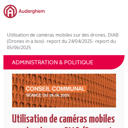
Passer au contenu principal
Administration politique
Utilisation de caméras mobiles sur des drones, DIAB
Événements et vie associative
(Drones in a box)- report du 24/04/2025- report du
05/06/2025
eGuichet
ADMINISTRATION & POLITIQUE
Vivre à Auderghem
En 1 clic
Utilisation de caméras mobiles