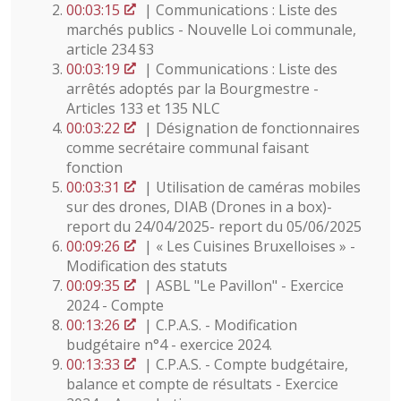
00:03:15
| Communications : Liste des
marchés publics - Nouvelle Loi communale,
article 234 §3
00:03:19
| Communications : Liste des
arrêtés adoptés par la Bourgmestre -
Articles 133 et 135 NLC
00:03:22
| Désignation de fonctionnaires
comme secrétaire communal faisant
fonction
00:03:31
| Utilisation de caméras mobiles
sur des drones, DIAB (Drones in a box)-
report du 24/04/2025- report du 05/06/2025
00:09:26
| « Les Cuisines Bruxelloises » -
Modification des statuts
00:09:35
| ASBL "Le Pavillon" - Exercice
2024 - Compte
00:13:26
| C.P.A.S. - Modification
budgétaire n°4 - exercice 2024.
00:13:33
| C.P.A.S. - Compte budgétaire,
balance et compte de résultats - Exercice