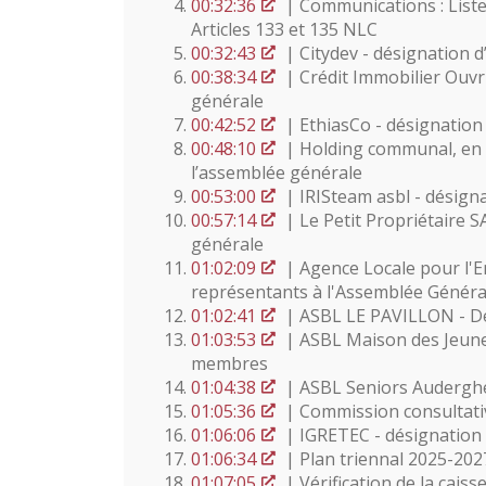
00:32:36
| Communications : Liste
Articles 133 et 135 NLC
00:32:43
| Citydev - désignation 
00:38:34
| Crédit Immobilier Ouvr
générale
00:42:52
| EthiasCo - désignation
00:48:10
| Holding communal, en l
l’assemblée générale
00:53:00
| IRISteam asbl - désign
00:57:14
| Le Petit Propriétaire S
générale
01:02:09
| Agence Locale pour l'
représentants à l'Assemblée Généra
01:02:41
| ASBL LE PAVILLON - D
01:03:53
| ASBL Maison des Jeun
membres
01:04:38
| ASBL Seniors Audergh
01:05:36
| Commission consultati
01:06:06
| IGRETEC - désignation
01:06:34
| Plan triennal 2025-202
01:07:05
| Vérification de la caiss