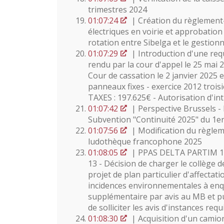
trimestres 2024
01:07:24
| Création du règlement-
électriques en voirie et approbation
rotation entre Sibelga et le gestionn
01:07:29
| Introduction d'une requ
rendu par la cour d'appel le 25 mai 2
Cour de cassation le 2 janvier 2025 
panneaux fixes - exercice 2012 tro
TAXES : 197.625€ - Autorisation d'in
01:07:42
| Perspective Brussels - 
Subvention "Continuité 2025" du 1er 
01:07:56
| Modification du règlem
ludothèque francophone 2025
01:08:05
| PPAS DELTA PARTIM 13 
13 - Décision de charger le collège
projet de plan particulier d'affecta
incidences environnementales à enq
supplémentaire par avis au MB et pu
de solliciter les avis d'instances req
01:08:30
| Acquisition d'un cami