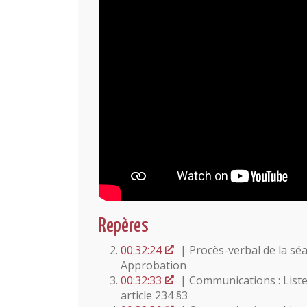
Repères
00:32:24
| Procès-verbal de la sé
Approbation
00:32:33
| Communications : Liste
article 234 §3