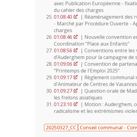
avec Publication Européenne - fixat
du cahier des charges
01:08:40
| Réaménagement des ru
- Marché par Procédure Ouverte - A
charges
01:08:46
| Nouvelle convention e
Coordination "Place aux Enfants"
01:08:56
| Conventions entre les
d’Auderghem pour la campagne de st
01:09:06
| Convention de partenar
"Printemps de l'Emploi 2025"
01:09:17
| Règlement communal rel
d'Animateur de Centres de Vacances
01:09:27
| Question orale de Ma
les frelons asiatiques
01:23:10
| Motion : Auderghem, c
radicalisme et les extrémismes viole
20250327_CC
Conseil communal - Con