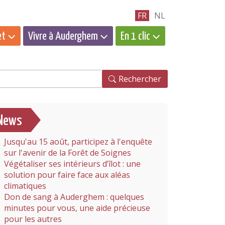
FR
NL
et
Vivre à Auderghem
En 1 clic
hercher
Rechercher
News
Jusqu'au 15 août, participez à l'enquête
sur l'avenir de la Forêt de Soignes
Végétaliser ses intérieurs d’îlot : une
solution pour faire face aux aléas
climatiques
Don de sang à Auderghem : quelques
minutes pour vous, une aide précieuse
pour les autres