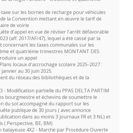
taxe sur les bornes de recharge pour véhicules
 de la Convention mettant en œuvre le tarif de
aire de voirie
ête d'appel en vue de réviser l'arrêt défavorable
023 (aff. 2017/AF/47), lequel a été cassé par la
et concernant les taxes communales sur les
isième et quatrième trimestres MONTANT DES
troduire un appel
Plans locaux d'accrochage scolaire 2025-2027 :
janvier au 30 juin 2025.
ent du réseau des bibliothèques et de la
- Modification partielle du PPAS DELTA PARTIM
 des bourgmestre et échevins de soumettre le
tion du sol accompagné du rapport sur les
uête publique de 30 jours ( avec annonce
blication dans au moins 3 journaux FR et 3 NL) et
uis ( Perspective, BE, BM)
on balayeuse 4X2 - Marché par Procédure Ouverte