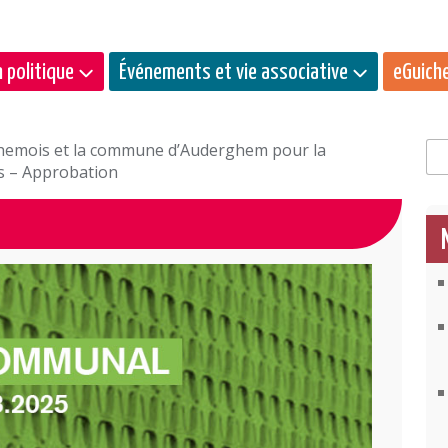
 politique
Événements et vie associative
eGuich
ghemois et la commune d’Auderghem pour la
Rec
ts – Approbation