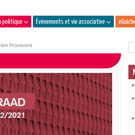
 politique
Événements et vie associative
eGuich
ion Provisoire
Rec