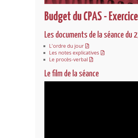
Budget du CPAS - Exercic
Les documents de la séance du 
L'ordre du jour
Les notes explicatives
Le procès-verbal
Le film de la séance