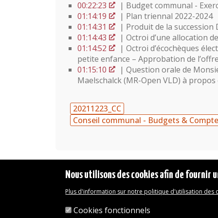
00:22:23
| Budget communal - Exerci
01:14:19
| Plan triennal 2022-2024
01:14:31
| Produit de la succession
01:14:43
| Octroi d’une allocation d
01:14:52
| Octroi d’écochèques élect
petite enfance – Approbation de l’offr
01:15:10
| Question orale de Monsi
Maelschalck (MR-Open VLD) à propos d
20211223_CC
Conseil communal - Budgets & Compt
Nous utilisons des cookies afin de fournir u
Plus d'information sur notre politique d'utilisation des
Mentions légales
Déclaration d'accessibilité
Cookies fonctionnels
Transparence