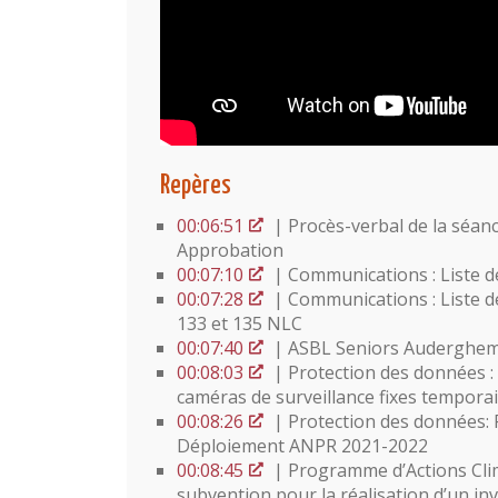
Repères
00:06:51
| Procès-verbal de la séan
Approbation
00:07:10
| Communications : Liste 
00:07:28
| Communications : Liste d
133 et 135 NLC
00:07:40
| ASBL Seniors Auderghem
00:08:03
| Protection des données : 
caméras de surveillance fixes temporai
00:08:26
| Protection des données: P
Déploiement ANPR 2021-2022
00:08:45
| Programme d’Actions Clima
subvention pour la réalisation d’un in