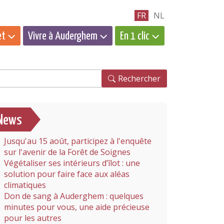
FR
NL
et
Vivre à Auderghem
En 1 clic
hercher
Rechercher
News
Jusqu'au 15 août, participez à l'enquête
sur l'avenir de la Forêt de Soignes
Végétaliser ses intérieurs d’îlot : une
solution pour faire face aux aléas
climatiques
Don de sang à Auderghem : quelques
minutes pour vous, une aide précieuse
pour les autres