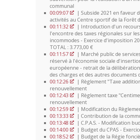
communal
00:09:07
| Subside 2021 en faveur d
activités au Centre sportif de la Forêt 
00:11:32
| Introduction d'un recours
l'encontre des taxes régionales sur l
incommodes - Exercice d'imposition 20
TOTAL : 3.773,00 €
00:11:57
| Marché public de servic
réservé à l'économie sociale d'inserti
européenne - retrait de la délibérati
des charges et des autres documents
00:12:26
| Règlement "Taxe addition
renouvellement
00:12:43
| Règlement taxe "Centimes
renouvellement
00:12:59
| Modification du Règlemen
00:13:33
| Contribution de la commun
00:13:48
| C.P.A.S. - Modification bu
00:14:00
| Budget du CPAS - Exercic
00:18:52
| Budget de la Régie fonciè