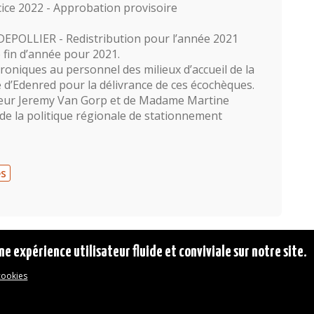
ce 2022 - Approbation provisoire
 DEPOLLIER - Redistribution pour l’année 2021
e fin d’année pour 2021.
roniques au personnel des milieux d’accueil de la
e d’Edenred pour la délivrance de ces écochèques.
eur Jeremy Van Gorp et de Madame Martine
e la politique régionale de stationnement
es
ne expérience utilisateur fluide et conviviale sur notre site.
 cookies
© 2026 Commune d'Auderghem
Rue Emile Idiers 12 - 1160 Auderghem