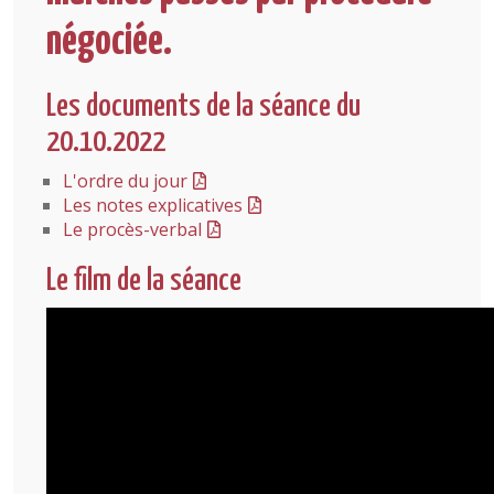
négociée.
Les documents de la séance du
20.10.2022
L'ordre du jour
Les notes explicatives
Le procès-verbal
Le film de la séance