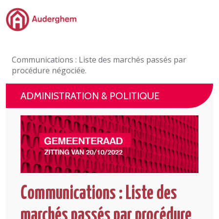
Passer au contenu principal
Administration politique
Communications : Liste des marchés passés par
Événements et vie associative
procédure négociée.
eGuichet
ADMINISTRATION & POLITIQUE
Vivre à Auderghem
En 1 clic
Communications : Liste des
marchés passés par procédure