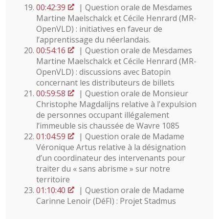
00:42:39
| Question orale de Mesdames
Martine Maelschalck et Cécile Henrard (MR-
OpenVLD) : initiatives en faveur de
l’apprentissage du néerlandais.
00:54:16
| Question orale de Mesdames
Martine Maelschalck et Cécile Henrard (MR-
OpenVLD) : discussions avec Batopin
concernant les distributeurs de billets
00:59:58
| Question orale de Monsieur
Christophe Magdalijns relative à l'expulsion
de personnes occupant illégalement
l’immeuble sis chaussée de Wavre 1085
01:04:59
| Question orale de Madame
Véronique Artus relative à la désignation
d’un coordinateur des intervenants pour
traiter du « sans abrisme » sur notre
territoire
01:10:40
| Question orale de Madame
Carinne Lenoir (DéFI) : Projet Stadmus