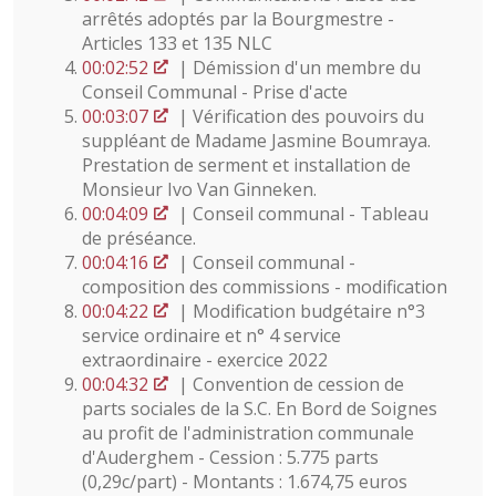
arrêtés adoptés par la Bourgmestre -
Articles 133 et 135 NLC
00:02:52
| Démission d'un membre du
Conseil Communal - Prise d'acte
00:03:07
| Vérification des pouvoirs du
suppléant de Madame Jasmine Boumraya.
Prestation de serment et installation de
Monsieur Ivo Van Ginneken.
00:04:09
| Conseil communal - Tableau
de préséance.
00:04:16
| Conseil communal -
composition des commissions - modification
00:04:22
| Modification budgétaire n°3
service ordinaire et n° 4 service
extraordinaire - exercice 2022
00:04:32
| Convention de cession de
parts sociales de la S.C. En Bord de Soignes
au profit de l'administration communale
d'Auderghem - Cession : 5.775 parts
(0,29c/part) - Montants : 1.674,75 euros