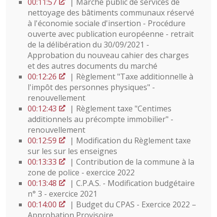
00:11:57
| Marché public de services de
nettoyage des bâtiments communaux réservé
à l'économie sociale d'insertion - Procédure
ouverte avec publication européenne - retrait
de la délibération du 30/09/2021 -
Approbation du nouveau cahier des charges
et des autres documents du marché
00:12:26
| Règlement "Taxe additionnelle à
l'impôt des personnes physiques" -
renouvellement
00:12:43
| Règlement taxe "Centimes
additionnels au précompte immobilier" -
renouvellement
00:12:59
| Modification du Règlement taxe
sur les sur les enseignes
00:13:33
| Contribution de la commune à la
zone de police - exercice 2022
00:13:48
| C.P.A.S. - Modification budgétaire
n° 3 - exercice 2021
00:14:00
| Budget du CPAS - Exercice 2022 –
Approbation Provisoire