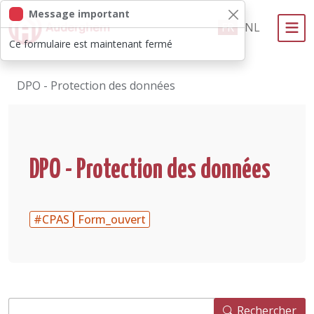
Message important
Passer au contenu principal
FR
NL
Ce formulaire est maintenant fermé
Administration politique
DPO - Protection des données
Événements et vie associative
eGuichet
Vivre à Auderghem
DPO - Protection des données
En 1 clic
#CPAS
Form_ouvert
Rechercher
Rechercher