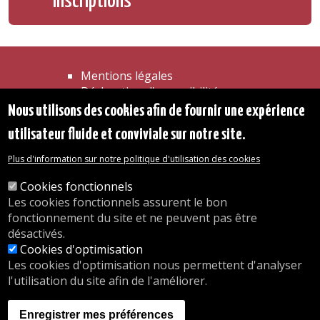
inscriptions
Mentions légales
Déclaration d'accessibilité
Transparence
Nous utilisons des cookies afin de fournir une expérience
Accéder à la maison communale
utilisateur fluide et conviviale sur notre site.
Les services de l'administration
Organigramme
Plus d'information sur notre politique d'utilisation des cookies
Contact
Cookies fonctionnels
Les cookies fonctionnels assurent le bon
© 2026 Commune d'Auderghem
fonctionnement du site et ne peuvent pas être
Rue Emile Idiers 12 - 1160 Auderghem
désactivés.
Tel. : 02/676.48.11.
Cookies d'optimisation
Les cookies d'optimisation nous permettent d'analyser
l'utilisation du site afin de l'améliorer.
Nos heures d'ouverture
Inscriptions en crèche
Enregistrer mes préférences
nous.auderghem.be