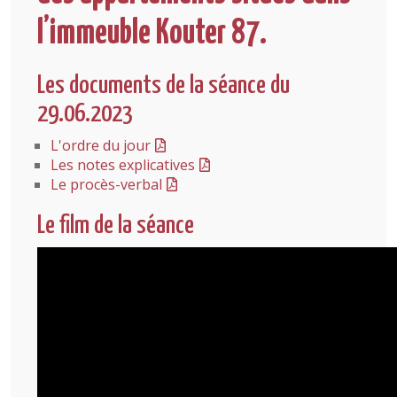
l’immeuble Kouter 87.
Les documents de la séance du
29.06.2023
L'ordre du jour
Les notes explicatives
Le procès-verbal
Le film de la séance