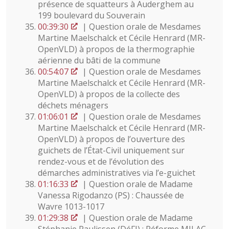
présence de squatteurs à Auderghem au
199 boulevard du Souverain
00:39:30
| Question orale de Mesdames
Martine Maelschalck et Cécile Henrard (MR-
OpenVLD) à propos de la thermographie
aérienne du bâti de la commune
00:54:07
| Question orale de Mesdames
Martine Maelschalck et Cécile Henrard (MR-
OpenVLD) à propos de la collecte des
déchets ménagers
01:06:01
| Question orale de Mesdames
Martine Maelschalck et Cécile Henrard (MR-
OpenVLD) à propos de l’ouverture des
guichets de l’État-Civil uniquement sur
rendez-vous et de l’évolution des
démarches administratives via l’e-guichet
01:16:33
| Question orale de Madame
Vanessa Rigodanzo (PS) : Chaussée de
Wavre 1013-1017
01:29:38
| Question orale de Madame