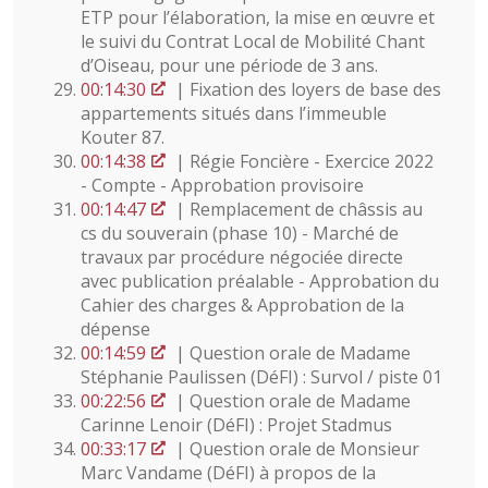
ETP pour l’élaboration, la mise en œuvre et
le suivi du Contrat Local de Mobilité Chant
d’Oiseau, pour une période de 3 ans.
00:14:30
| Fixation des loyers de base des
appartements situés dans l’immeuble
Kouter 87.
00:14:38
| Régie Foncière - Exercice 2022
- Compte - Approbation provisoire
00:14:47
| Remplacement de châssis au
cs du souverain (phase 10) - Marché de
travaux par procédure négociée directe
avec publication préalable - Approbation du
Cahier des charges & Approbation de la
dépense
00:14:59
| Question orale de Madame
Stéphanie Paulissen (DéFI) : Survol / piste 01
00:22:56
| Question orale de Madame
Carinne Lenoir (DéFI) : Projet Stadmus
00:33:17
| Question orale de Monsieur
Marc Vandame (DéFI) à propos de la