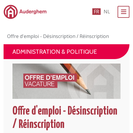
Passer au contenu principal
FR
NL
Administration politique
Offre d'emploi - Désinscription / Réinscription
Événements et vie associative
ADMINISTRATION & POLITIQUE
eGuichet
Vivre à Auderghem
En 1 clic
Offre d'emploi - Désinscription
/ Réinscription