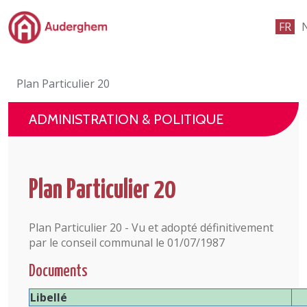
Passer au contenu principal
FR
Administration politique
Plan Particulier 20
Événements et vie associative
ADMINISTRATION & POLITIQUE
eGuichet
Vivre à Auderghem
Plan Particulier 20
En 1 clic
Plan Particulier 20 - Vu et adopté définitivement
par le conseil communal le 01/07/1987
Documents
Libellé