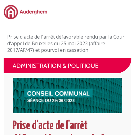
Passer au contenu principal
Administration politique
Prise d'acte de l'arrêt défavorable rendu par la Cour
Événements et vie associative
d'appel de Bruxelles du 25 mai 2023 (affaire
2017/AF/47) et pourvoi en cassation
eGuichet
ADMINISTRATION & POLITIQUE
Vivre à Auderghem
En 1 clic
Prise d'acte de l'arrêt