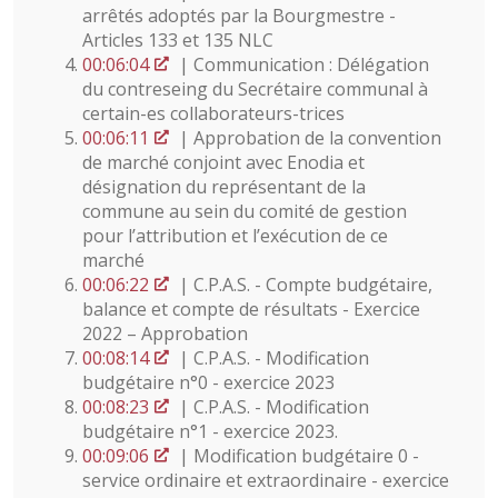
arrêtés adoptés par la Bourgmestre -
Articles 133 et 135 NLC
00:06:04
| Communication : Délégation
du contreseing du Secrétaire communal à
certain-es collaborateurs-trices
00:06:11
| Approbation de la convention
de marché conjoint avec Enodia et
désignation du représentant de la
commune au sein du comité de gestion
pour l’attribution et l’exécution de ce
marché
00:06:22
| C.P.A.S. - Compte budgétaire,
balance et compte de résultats - Exercice
2022 – Approbation
00:08:14
| C.P.A.S. - Modification
budgétaire n°0 - exercice 2023
00:08:23
| C.P.A.S. - Modification
budgétaire n°1 - exercice 2023.
00:09:06
| Modification budgétaire 0 -
service ordinaire et extraordinaire - exercice