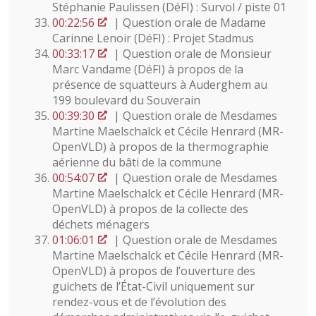
Stéphanie Paulissen (DéFI) : Survol / piste 01
00:22:56
| Question orale de Madame
Carinne Lenoir (DéFI) : Projet Stadmus
00:33:17
| Question orale de Monsieur
Marc Vandame (DéFI) à propos de la
présence de squatteurs à Auderghem au
199 boulevard du Souverain
00:39:30
| Question orale de Mesdames
Martine Maelschalck et Cécile Henrard (MR-
OpenVLD) à propos de la thermographie
aérienne du bâti de la commune
00:54:07
| Question orale de Mesdames
Martine Maelschalck et Cécile Henrard (MR-
OpenVLD) à propos de la collecte des
déchets ménagers
01:06:01
| Question orale de Mesdames
Martine Maelschalck et Cécile Henrard (MR-
OpenVLD) à propos de l’ouverture des
guichets de l’État-Civil uniquement sur
rendez-vous et de l’évolution des