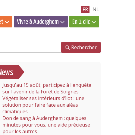
FR
NL
et
Vivre à Auderghem
En 1 clic
hercher
Rechercher
News
Jusqu'au 15 août, participez à l'enquête
sur l'avenir de la Forêt de Soignes
Végétaliser ses intérieurs d’îlot : une
solution pour faire face aux aléas
climatiques
Don de sang à Auderghem : quelques
minutes pour vous, une aide précieuse
pour les autres