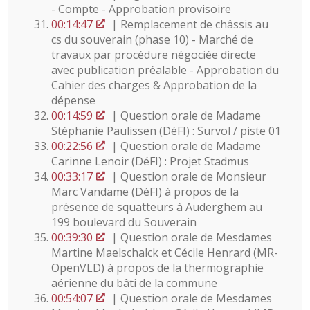
- Compte - Approbation provisoire
00:14:47
| Remplacement de châssis au
cs du souverain (phase 10) - Marché de
travaux par procédure négociée directe
avec publication préalable - Approbation du
Cahier des charges & Approbation de la
dépense
00:14:59
| Question orale de Madame
Stéphanie Paulissen (DéFI) : Survol / piste 01
00:22:56
| Question orale de Madame
Carinne Lenoir (DéFI) : Projet Stadmus
00:33:17
| Question orale de Monsieur
Marc Vandame (DéFI) à propos de la
présence de squatteurs à Auderghem au
199 boulevard du Souverain
00:39:30
| Question orale de Mesdames
Martine Maelschalck et Cécile Henrard (MR-
OpenVLD) à propos de la thermographie
aérienne du bâti de la commune
00:54:07
| Question orale de Mesdames