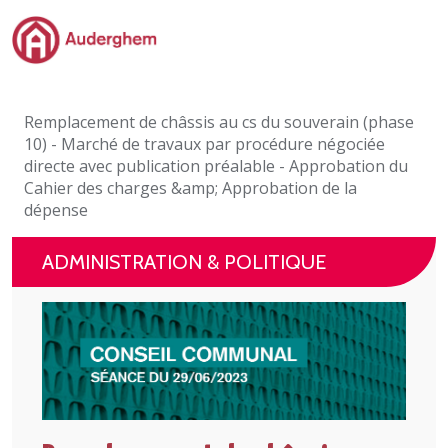
Passer au contenu principal
Administration politique
Remplacement de châssis au cs du souverain (phase
Événements et vie associative
10) - Marché de travaux par procédure négociée
directe avec publication préalable - Approbation du
eGuichet
Cahier des charges &amp; Approbation de la
dépense
Vivre à Auderghem
ADMINISTRATION & POLITIQUE
En 1 clic