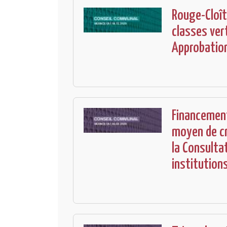
Rouge-Cloît
classes vert
Approbation
Financement
moyen de cr
la Consulta
institution