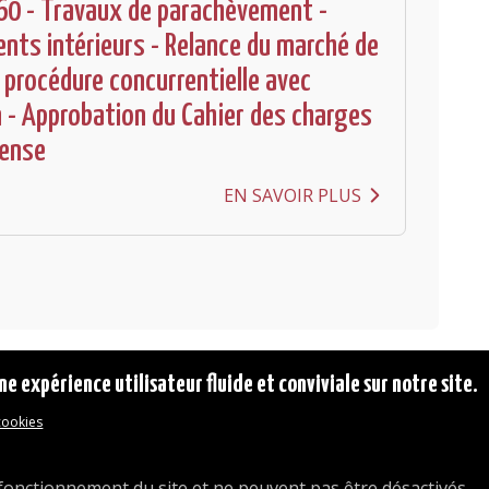
60 - Travaux de parachèvement -
s intérieurs - Relance du marché de
 procédure concurrentielle avec
 - Approbation du Cahier des charges
pense
EN SAVOIR PLUS
ne expérience utilisateur fluide et conviviale sur notre site.
 cookies
© 2026 Commune d'Auderghem
Rue Emile Idiers 12 - 1160 Auderghem
Tel. : 02/676.48.11.
fonctionnement du site et ne peuvent pas être désactivés.