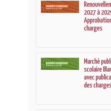
Renouvelle
2027 à 2029
Approbation
charges
Marché publ
scolaire Bl
avec public
des charge