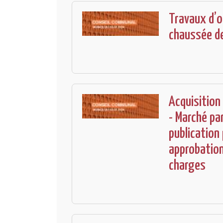
Travaux d’o
chaussée de
Acquisition
- Marché pa
publication 
approbation
charges