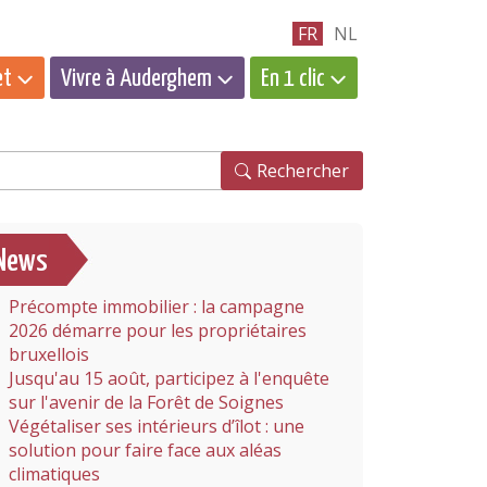
FR
NL
et
Vivre à Auderghem
En 1 clic
hercher
Rechercher
News
Précompte immobilier : la campagne
2026 démarre pour les propriétaires
bruxellois
Jusqu'au 15 août, participez à l'enquête
sur l'avenir de la Forêt de Soignes
Végétaliser ses intérieurs d’îlot : une
solution pour faire face aux aléas
climatiques