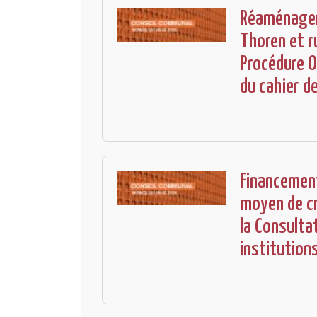
Réaménagem
Thoren et r
Procédure O
du cahier d
Financement
moyen de cr
la Consulta
institution