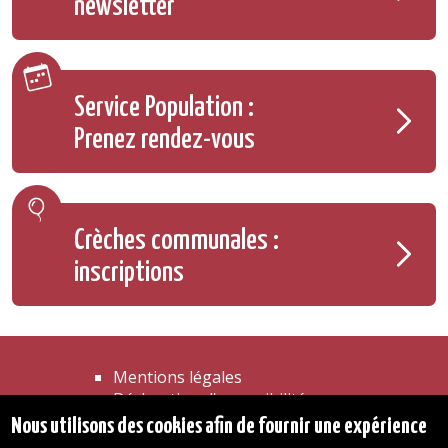
newsletter
Service Population :
Prenez rendez-vous
Crèches communales :
inscriptions
Mentions légales
Déclaration d'accessibilité
Transparence
Nous utilisons des cookies afin de fournir une expérience
Accéder à la maison communale