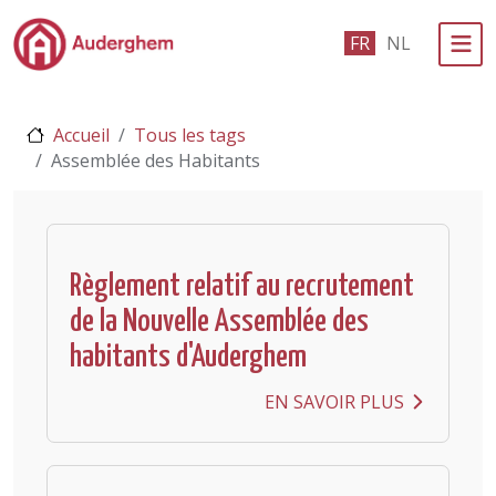
Passer au contenu principal
FR
NL
Administration politique
Accueil
Tous les tags
Événements et vie associative
Assemblée des Habitants
eGuichet
Vivre à Auderghem
Règlement relatif au recrutement
En 1 clic
de la Nouvelle Assemblée des
habitants d'Auderghem
EN SAVOIR PLUS