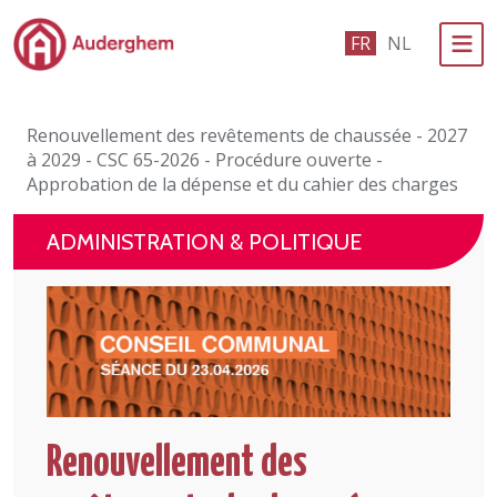
Passer au contenu principal
FR
NL
Administration politique
Renouvellement des revêtements de chaussée - 2027
Événements et vie associative
à 2029 - CSC 65-2026 - Procédure ouverte -
Approbation de la dépense et du cahier des charges
eGuichet
ADMINISTRATION & POLITIQUE
Vivre à Auderghem
En 1 clic
Renouvellement des