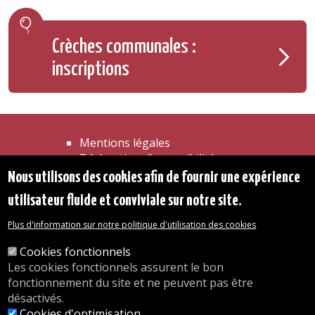
Crèches communales :
inscriptions
Mentions légales
Déclaration d'accessibilité
Transparence
Nous utilisons des cookies afin de fournir une expérience
Accéder à la maison communale
utilisateur fluide et conviviale sur notre site.
Les services de l'administration
Organigramme
Plus d'information sur notre politique d'utilisation des cookies
Contact
Cookies fonctionnels
Les cookies fonctionnels assurent le bon
© 2026 Commune d'Auderghem
fonctionnement du site et ne peuvent pas être
Rue Emile Idiers 12 - 1160 Auderghem
désactivés.
Tel. : 02/676.48.11.
Cookies d'optimisation