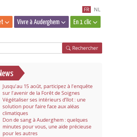
FR
NL
et
Vivre à Auderghem
En 1 clic
hercher
Rechercher
News
Jusqu'au 15 août, participez à l'enquête
sur l'avenir de la Forêt de Soignes
Végétaliser ses intérieurs d’îlot : une
solution pour faire face aux aléas
climatiques
Don de sang à Auderghem : quelques
minutes pour vous, une aide précieuse
pour les autres