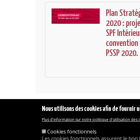
Plan Straté
2020 : proj
SPF Intérieu
convention f
PSSP 2020.
Nous utilisons des cookies afin de fournir u
Plus d'information sur notre politique d'utilisation des
Mentions légales
Déclaration d'accessibilité
Cookies fonctionnels
Transparence
Les cookies fonctionnels assurent le bon 