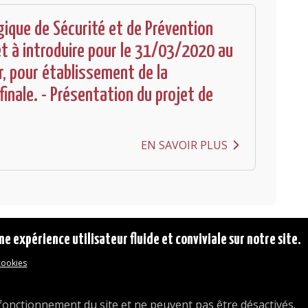
gique de Sécurité et de Prévention
et à introduire pour le 31/03/2020 au
r, pour établissement de la
inale. - Présentation du projet de
EN SAVOIR PLUS
ne expérience utilisateur fluide et conviviale sur notre site.
 cookies
© 2026 Commune d'Auderghem
Rue Emile Idiers 12 - 1160 Auderghem
Tel. : 02/676.48.11.
fonctionnement du site et ne peuvent pas être désactivés.