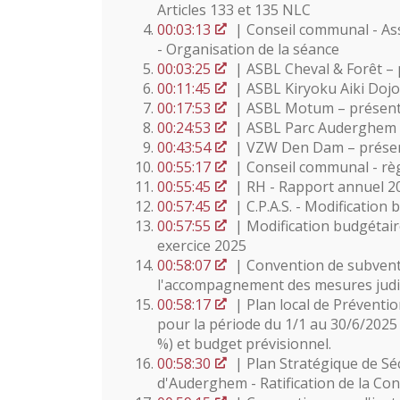
Articles 133 et 135 NLC
00:03:13
| Conseil communal - Asso
- Organisation de la séance
00:03:25
| ASBL Cheval & Forêt –
00:11:45
| ASBL Kiryoku Aiki Doj
00:17:53
| ASBL Motum – présent
00:24:53
| ASBL Parc Auderghem 
00:43:54
| VZW Den Dam – présen
00:55:17
| Conseil communal - règ
00:55:45
| RH - Rapport annuel 2
00:57:45
| C.P.A.S. - Modification 
00:57:55
| Modification budgétaire
exercice 2025
00:58:07
| Convention de subvent
l'accompagnement des mesures judici
00:58:17
| Plan local de Prévent
pour la période du 1/1 au 30/6/2025 
%) et budget prévisionnel.
00:58:30
| Plan Stratégique de Sé
d'Auderghem - Ratification de la Co