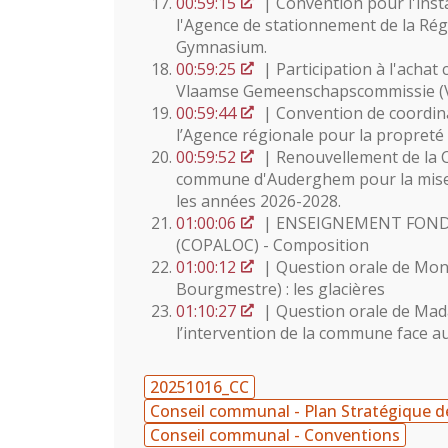
00:59:15
| Convention pour l'insta
l'Agence de stationnement de la Rég
Gymnasium.
00:59:25
| Participation à l'achat 
Vlaamse Gemeenschapscommissie (VGC
00:59:44
| Convention de coordin
l’Agence régionale pour la propret
00:59:52
| Renouvellement de la C
commune d'Auderghem pour la mise à
les années 2026-2028.
01:00:06
| ENSEIGNEMENT FONDAM
(COPALOC) - Composition
01:00:12
| Question orale de Mons
Bourgmestre) : les glacières
01:10:27
| Question orale de Mad
l’intervention de la commune face au
20251016_CC
Conseil communal - Plan Stratégique de
Conseil communal - Conventions