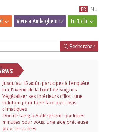
FR
NL
et
Vivre à Auderghem
En 1 clic
hercher
Rechercher
News
Jusqu'au 15 août, participez à l'enquête
sur l'avenir de la Forêt de Soignes
Végétaliser ses intérieurs d’îlot : une
solution pour faire face aux aléas
climatiques
Don de sang à Auderghem : quelques
minutes pour vous, une aide précieuse
pour les autres