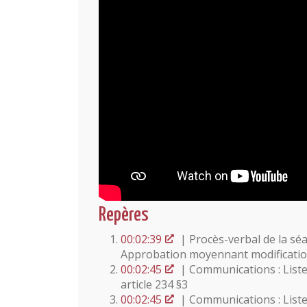
Repères
00:02:39
| Procès-verbal de la sé
Approbation moyennant modificati
00:02:45
| Communications : Liste
article 234 §3
00:02:45
| Communications : Liste