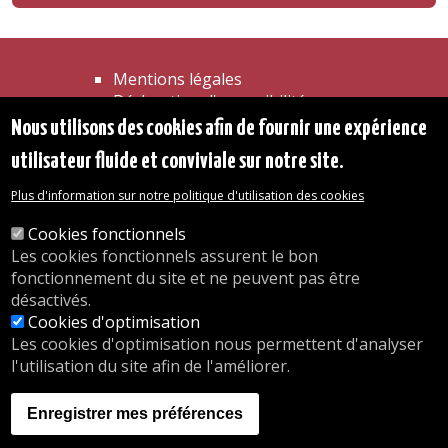
Mentions légales
Déclaration d'accessibilité
Transparence
Nous utilisons des cookies afin de fournir une expérience
Accéder à la maison communale
utilisateur fluide et conviviale sur notre site.
Les services de l'administration
Organigramme
Plus d'information sur notre politique d'utilisation des cookies
Contact
Cookies fonctionnels
Les cookies fonctionnels assurent le bon
© 2026 Commune d'Auderghem
fonctionnement du site et ne peuvent pas être
Rue Emile Idiers 12 - 1160 Auderghem
désactivés.
Tel. : 02/676.48.11.
Cookies d'optimisation
Les cookies d'optimisation nous permettent d'analyser
l'utilisation du site afin de l'améliorer.
Nos heures d'ouverture
Inscriptions en crèche
Enregistrer mes préférences
nous.auderghem.be
Activités parascolaires