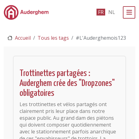
Passer au contenu principal
FR
NL
Administration politique
Accueil
Tous les tags
#L'Auderghemois123
Événements et vie associative
eGuichet
Vivre à Auderghem
Trottinettes partagées :
Auderghem crée des "Dropzones"
En 1 clic
obligatoires
Les trottinettes et vélos partagés ont
clairement pris leur place dans notre
espace public. Au grand dam des piétons
qui doivent composer quotidiennement
avec le stationnement parfois anarchique
de ces "envahisseurs" de trottoirs. La