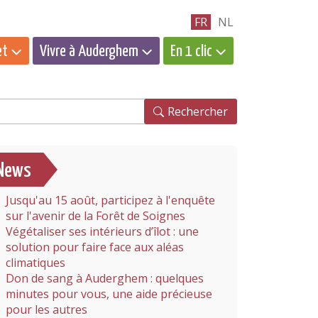
FR
NL
et
Vivre à Auderghem
En 1 clic
hercher
Rechercher
News
Jusqu'au 15 août, participez à l'enquête
sur l'avenir de la Forêt de Soignes
Végétaliser ses intérieurs d’îlot : une
solution pour faire face aux aléas
climatiques
Don de sang à Auderghem : quelques
minutes pour vous, une aide précieuse
pour les autres