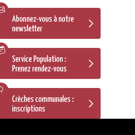
Abonnez-vous à notre
newsletter
Service Population :
Prenez rendez-vous
Crèches communales :
inscriptions