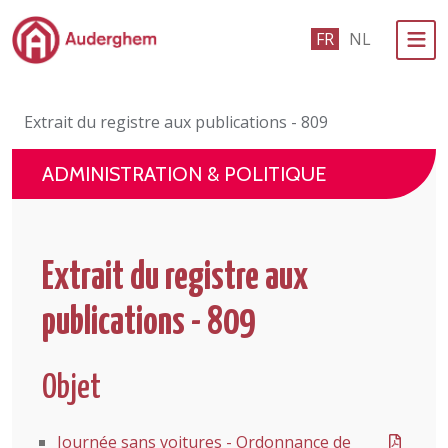
Passer au contenu principal
FR
NL
Administration politique
Extrait du registre aux publications - 809
Événements et vie associative
ADMINISTRATION & POLITIQUE
eGuichet
Vivre à Auderghem
Extrait du registre aux
En 1 clic
publications - 809
Objet
Journée sans voitures - Ordonnance de