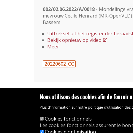
002/02.06.2022/A/0018
- Mondelinge vr
mevrouw Cécile Henrard (MR-OpenVLD) ov
Bassem
Uittreksel uit het register der beraa
Bekijk opnieuw op video
Meer
20220602_CC
Nous utilisons des cookies afin de fournir u
Plus d'information sur notre politique d'utilisation des
Mentions légales
Déclaration d'accessibilité
Cookies fonctionnels
Transparence
Les cookies fonctionnels assurent le bon 
Accéder à la maison communale
Cookies d'optimisation