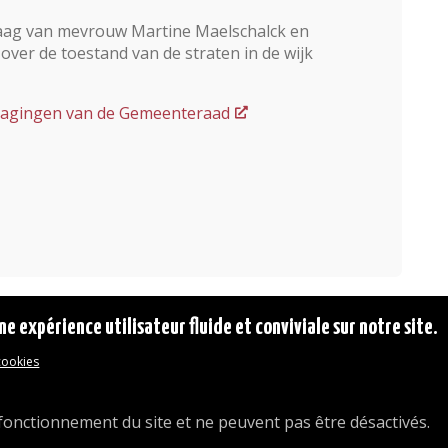
aag van mevrouw Martine Maelschalck en
er de toestand van de straten in de wijk
dslagingen van de Gemeenteraad
ne expérience utilisateur fluide et conviviale sur notre site.
 cookies
© 2026 Commune d'Auderghem
Rue Emile Idiers 12 - 1160 Auderghem
Tel. : 02/676.48.11.
fonctionnement du site et ne peuvent pas être désactivés.