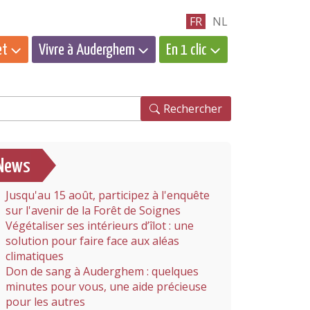
FR
NL
et
Vivre à Auderghem
En 1 clic
hercher
Rechercher
News
Jusqu'au 15 août, participez à l'enquête
sur l'avenir de la Forêt de Soignes
Végétaliser ses intérieurs d’îlot : une
solution pour faire face aux aléas
climatiques
Don de sang à Auderghem : quelques
minutes pour vous, une aide précieuse
pour les autres