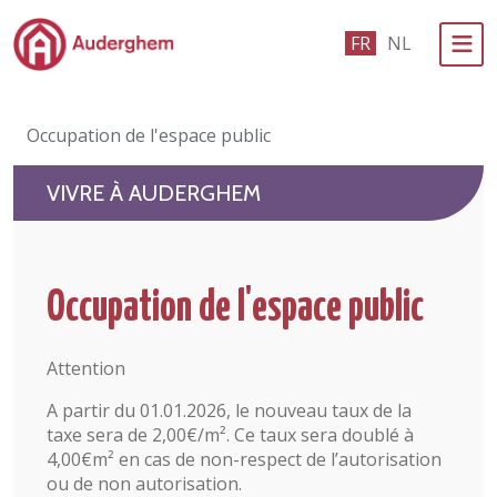
Passer au contenu principal
FR
NL
Administration politique
Occupation de l'espace public
Événements et vie associative
VIVRE À AUDERGHEM
eGuichet
Vivre à Auderghem
Occupation de l'espace public
En 1 clic
Attention
A partir du 01.01.2026, le nouveau taux de la
taxe sera de 2,00€/m². Ce taux sera doublé à
4,00€m² en cas de non-respect de l’autorisation
ou de non autorisation.