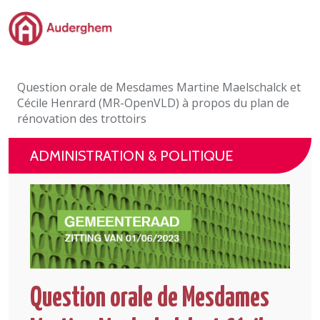
Passer au contenu principal
Administration politique
Question orale de Mesdames Martine Maelschalck et
Événements et vie associative
Cécile Henrard (MR-OpenVLD) à propos du plan de
rénovation des trottoirs
eGuichet
ADMINISTRATION & POLITIQUE
Vivre à Auderghem
En 1 clic
Question orale de Mesdames